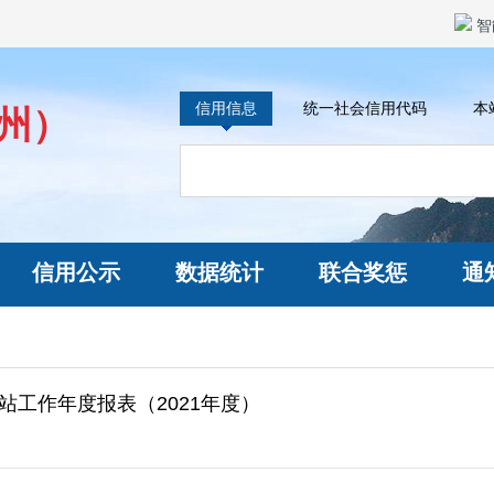
智
信用信息
统一社会信用代码
本
州）
信用公示
数据统计
联合奖惩
通
网站工作年度报表（2021年度）