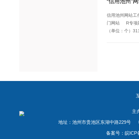
“信用池州”
信用池州网站工作
门网站 R专项网站
（单位：个）31
主
地址：池州市贵池区东湖中路229号 电话：05
备案号：皖ICP备