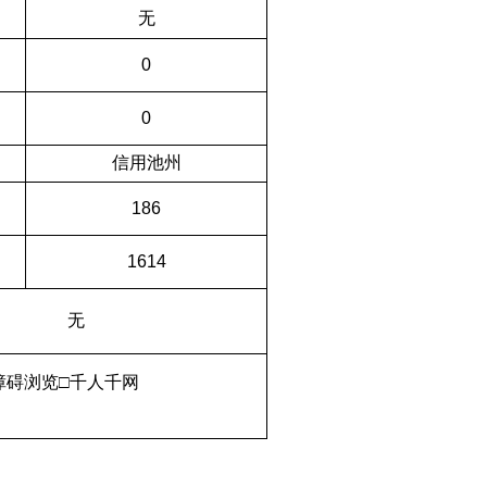
无
0
）
0
）
信用池州
186
）
1614
）
无
障碍浏览□千人千网