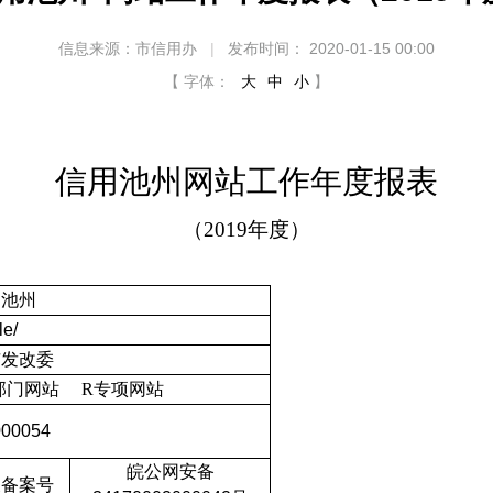
信息来源：市信用办
|
发布时间： 2020-01-15 00:00
【 字体：
大
中
小
】
信用池州网站工作年度报表
（
2019
年度）
用池州
ile/
市发改委
□部门网站
R
专项网站
000054
皖公网安备
关备案号