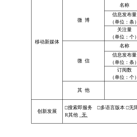
名称
信息发布量
微 博
（单位：条
关注量
（单位：个
移动新媒体
名称
信息发布量
微 信
（单位：条
订阅数
（单位：个
其 他
□搜索即服务 □多语言版本 □无
创新发展
R
其他
无