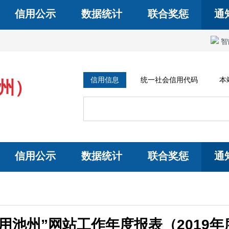
信用公示
数据统计
联合奖惩
通
智
信用信息
统一社会信用代码
本
州）
信用公示
数据统计
联合奖惩
通
信用池州”网站工作年度报表（2019年