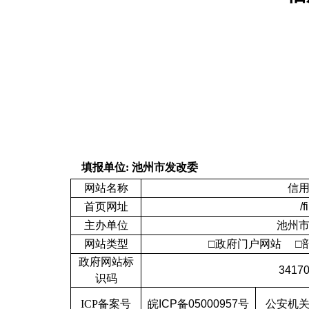
填报单位
:
池州市发改委
网站名称
信
首页网址
/f
主办单位
池州
网站类型
□政府门户网站 
政府网站标
3417
识码
ICP
备案号
皖
ICP
备
05000957
号
公安机