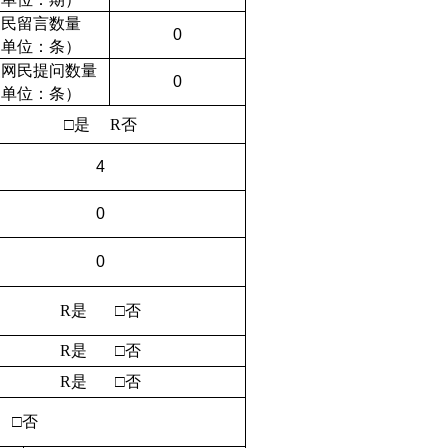
网民留言数量
0
（单位：条）
复网民提问数量
0
（单位：条）
□是
R
否
4
0
0
R
是 □否
R
是 □否
R
是 □否
 □否