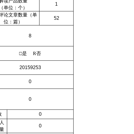
解读产品数量
1
（单位：个）
评论文章数量（单
52
位：篇）
8
□是
R
否
20159253
0
0
数
0
人
0
量